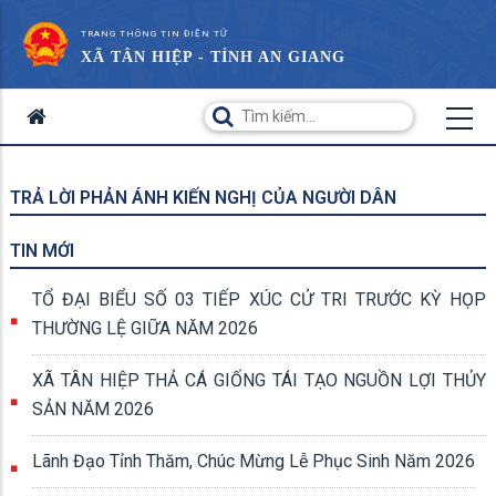
TRANG THÔNG TIN ĐIỆN TỬ
XÃ TÂN HIỆP - TỈNH AN GIANG
TRẢ LỜI PHẢN ÁNH KIẾN NGHỊ CỦA NGƯỜI DÂN
TIN MỚI
TỔ ĐẠI BIỂU SỐ 03 TIẾP XÚC CỬ TRI TRƯỚC KỲ HỌP
THƯỜNG LỆ GIỮA NĂM 2026
XÃ TÂN HIỆP THẢ CÁ GIỐNG TÁI TẠO NGUỒN LỢI THỦY
SẢN NĂM 2026
Lãnh Đạo Tỉnh Thăm, Chúc Mừng Lễ Phục Sinh Năm 2026