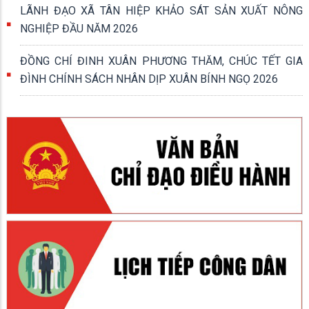
LÃNH ĐẠO XÃ TÂN HIỆP KHẢO SÁT SẢN XUẤT NÔNG
NGHIỆP ĐẦU NĂM 2026
ĐỒNG CHÍ ĐINH XUÂN PHƯƠNG THĂM, CHÚC TẾT GIA
ĐÌNH CHÍNH SÁCH NHÂN DỊP XUÂN BÍNH NGỌ 2026