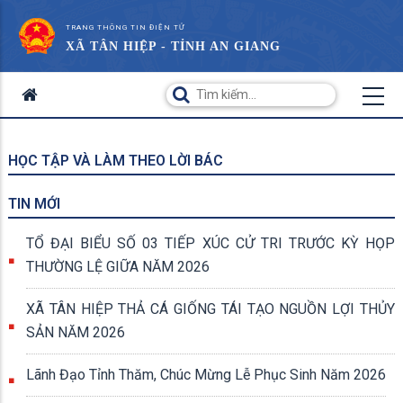
TRANG THÔNG TIN ĐIỆN TỬ
XÃ TÂN HIỆP - TỈNH AN GIANG
HỌC TẬP VÀ LÀM THEO LỜI BÁC
TIN MỚI
TỔ ĐẠI BIỂU SỐ 03 TIẾP XÚC CỬ TRI TRƯỚC KỲ HỌP
THƯỜNG LỆ GIỮA NĂM 2026
XÃ TÂN HIỆP THẢ CÁ GIỐNG TÁI TẠO NGUỒN LỢI THỦY
SẢN NĂM 2026
Lãnh Đạo Tỉnh Thăm, Chúc Mừng Lễ Phục Sinh Năm 2026