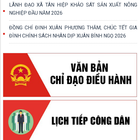
LÃNH ĐẠO XÃ TÂN HIỆP KHẢO SÁT SẢN XUẤT NÔNG
NGHIỆP ĐẦU NĂM 2026
ĐỒNG CHÍ ĐINH XUÂN PHƯƠNG THĂM, CHÚC TẾT GIA
ĐÌNH CHÍNH SÁCH NHÂN DỊP XUÂN BÍNH NGỌ 2026