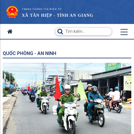
TRANG THÔNG TIN ĐIỆN TỬ
XÃ TÂN HIỆP - TỈNH AN GIANG
QUỐC PHÒNG - AN NINH