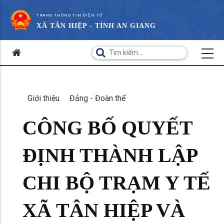
TRANG THÔNG TIN ĐIỆN TỬ
XÃ TÂN HIỆP - TỈNH AN GIANG
Giới thiệu
Đảng - Đoàn thể
CÔNG BỐ QUYẾT
ĐỊNH THÀNH LẬP
CHI BỘ TRẠM Y TẾ
XÃ TÂN HIỆP VÀ