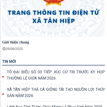
Giới thiệu chung
26/08/2025
TIN MỚI
TỔ ĐẠI BIỂU SỐ 03 TIẾP XÚC CỬ TRI TRƯỚC KỲ HỌP
THƯỜNG LỆ GIỮA NĂM 2026
XÃ TÂN HIỆP THẢ CÁ GIỐNG TÁI TẠO NGUỒN LỢI THỦY
SẢN NĂM 2026
Lãnh Đạo Tỉnh Thăm, Chúc Mừng Lễ Phục Sinh Năm 2026