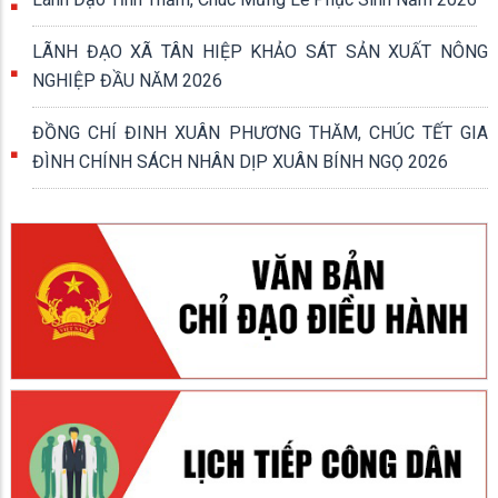
LÃNH ĐẠO XÃ TÂN HIỆP KHẢO SÁT SẢN XUẤT NÔNG
NGHIỆP ĐẦU NĂM 2026
ĐỒNG CHÍ ĐINH XUÂN PHƯƠNG THĂM, CHÚC TẾT GIA
ĐÌNH CHÍNH SÁCH NHÂN DỊP XUÂN BÍNH NGỌ 2026